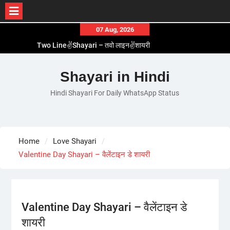
Skip
07 Aug, 2026
to
Two Line✌️Shayari – तवो लाइन✌️शायरी
content
Love😓Lines In Hindi – लव😓लाइन्स इन हिंदी
Romantic Love😽Status – रोमांटिक लव😽स्टेटस
Shayari in Hindi
Love🥳Poetry In Hindi – लव🥳पोएट्री इन हिंदी
Hindi Shayari For Daily WhatsApp Status
1 Line☝️Shayari In Hindi – १ लाइन☝️शायरी इन हिंदी
Home
Love Shayari
Valentine Day Shayari – वैलेंटाइन डे शायरी
Valentine Day Shayari – वैलेंटाइन डे
शायरी