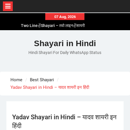
Skip
07 Aug, 2026
to
Two Line✌️Shayari – तवो लाइन✌️शायरी
content
Love😓Lines In Hindi – लव😓लाइन्स इन हिंदी
Romantic Love😽Status – रोमांटिक लव😽स्टेटस
Shayari in Hindi
Love🥳Poetry In Hindi – लव🥳पोएट्री इन हिंदी
Hindi Shayari For Daily WhatsApp Status
1 Line☝️Shayari In Hindi – १ लाइन☝️शायरी इन हिंदी
Home
Best Shayari
Yadav Shayari in Hindi – यादव शायरी इन हिंदी
Yadav Shayari in Hindi – यादव शायरी इन
हिंदी