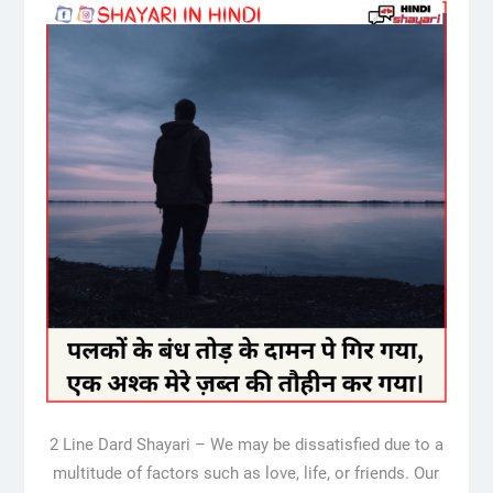
2 Line Dard Shayari – We may be dissatisfied due to a
multitude of factors such as love, life, or friends. Our