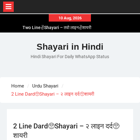
Skip
10 Aug, 2026
to
Two Line✌️Shayari – तवो लाइन✌️शायरी
content
Love😓Lines In Hindi – लव😓लाइन्स इन हिंदी
Romantic Love😽Status – रोमांटिक लव😽स्टेटस
Shayari in Hindi
Love🥳Poetry In Hindi – लव🥳पोएट्री इन हिंदी
Hindi Shayari For Daily WhatsApp Status
1 Line☝️Shayari In Hindi – १ लाइन☝️शायरी इन हिंदी
Home
Urdu Shayari
2 Line Dard🥺Shayari – २ लाइन दर्द🥺शायरी
2 Line Dard🥺Shayari – २ लाइन दर्द🥺
शायरी