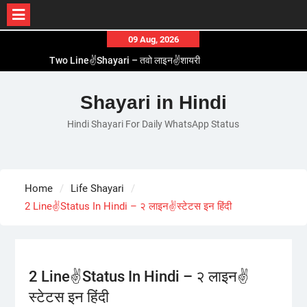
Skip
09 Aug, 2026
to
Two Line✌️Shayari – तवो लाइन✌️शायरी
content
Love😓Lines In Hindi – लव😓लाइन्स इन हिंदी
Romantic Love😽Status – रोमांटिक लव😽स्टेटस
Shayari in Hindi
Love🥳Poetry In Hindi – लव🥳पोएट्री इन हिंदी
Hindi Shayari For Daily WhatsApp Status
1 Line☝️Shayari In Hindi – १ लाइन☝️शायरी इन हिंदी
Home
Life Shayari
2 Line✌️Status In Hindi – २ लाइन✌️स्टेटस इन हिंदी
2 Line✌️Status In Hindi – २ लाइन✌️
स्टेटस इन हिंदी