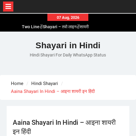
Skip
07 Aug, 2026
to
Two Line✌️Shayari – तवो लाइन✌️शायरी
content
Love😓Lines In Hindi – लव😓लाइन्स इन हिंदी
Romantic Love😽Status – रोमांटिक लव😽स्टेटस
Shayari in Hindi
Love🥳Poetry In Hindi – लव🥳पोएट्री इन हिंदी
Hindi Shayari For Daily WhatsApp Status
1 Line☝️Shayari In Hindi – १ लाइन☝️शायरी इन हिंदी
Home
Hindi Shayari
Aaina Shayari In Hindi – आइना शायरी इन हिंदी
Aaina Shayari In Hindi – आइना शायरी
इन हिंदी