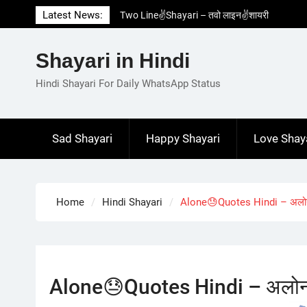
Skip
Latest News:
Two Line✌️Shayari – तवो लाइन✌️शायरी
to
Love😓Lines In Hindi – लव😓लाइन्स इन हिंदी
content
Romantic Love😽Status – रोमांटिक लव😽स्टेटस
Shayari in Hindi
Love🥳Poetry In Hindi – लव🥳पोएट्री इन हिंदी
1 Line☝️Shayari In Hindi – १ लाइन☝️शायरी इन
Hindi Shayari For Daily WhatsApp Status
हिंदी
Sad Shayari
Happy Shayari
Love Shay
Home
Hindi Shayari
Alone😓Quotes Hindi – अलोन
Alone😓Quotes Hindi – अलोन