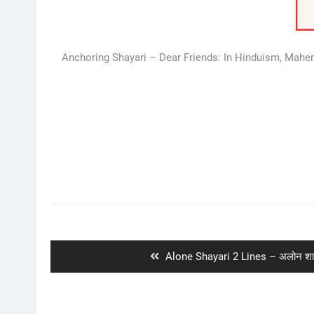
Anchoring Shayari – Dear Friends: In Hinduism, Mahema
Post
navigation
Previous
Alone Shayari 2 Lines – अलोन शाय
post: