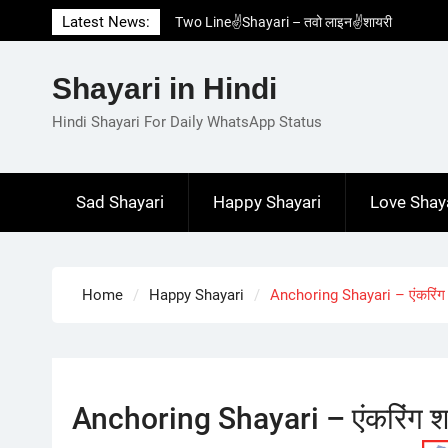
Skip
Latest News:
Two Line✌️Shayari – तवो लाइन✌️शायरी
to
Love😓Lines In Hindi – लव😓लाइन्स इन हिंदी
content
Romantic Love😽Status – रोमांटिक लव😽स्टेटस
Shayari in Hindi
Love🥳Poetry In Hindi – लव🥳पोएट्री इन हिंदी
1 Line☝️Shayari In Hindi – १ लाइन☝️शायरी इन
Hindi Shayari For Daily WhatsApp Status
हिंदी
Sad Shayari
Happy Shayari
Love Shay
Home
Happy Shayari
Anchoring Shayari – एंकरिंग
Anchoring Shayari – एंकरिंग श