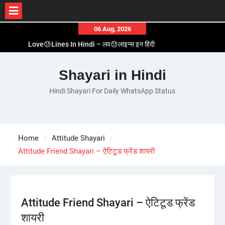
Skip
06 Aug, 2026
to
Love😓Lines In Hindi – लव😓लाइन्स इन हिंदी
content
Romantic Love😽Status – रोमांटिक लव😽स्टेटस
Love🥳Poetry In Hindi – लव🥳पोएट्री इन हिंदी
Shayari in Hindi
1 Line☝️Shayari In Hindi – १ लाइन☝️शायरी इन हिंदी
Hindi Shayari For Daily WhatsApp Status
Two Line✌️Shayari – तवो लाइन✌️शायरी
Home
Attitude Shayari
Attitude Friend Shayari – ऐटिटूड फ्रेंड शायरी
Attitude Friend Shayari – ऐटिटूड फ्रेंड
शायरी