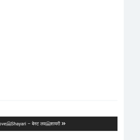
ove🤗Shayari – बेस्ट लव🤗शायरी