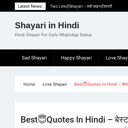
Skip
Latest News:
Two Line✌️Shayari – तवो लाइन✌️शायरी
to
Love😓Lines In Hindi – लव😓लाइन्स इन हिंदी
content
Romantic Love😽Status – रोमांटिक लव😽स्टेटस
Shayari in Hindi
Love🥳Poetry In Hindi – लव🥳पोएट्री इन हिंदी
1 Line☝️Shayari In Hindi – १ लाइन☝️शायरी इन
Hindi Shayari For Daily WhatsApp Status
हिंदी
Sad Shayari
Happy Shayari
Love Shay
Home
Love Shayari
Best😇Quotes In Hindi – बेस्ट
Best😇Quotes In Hindi – बेस्ट