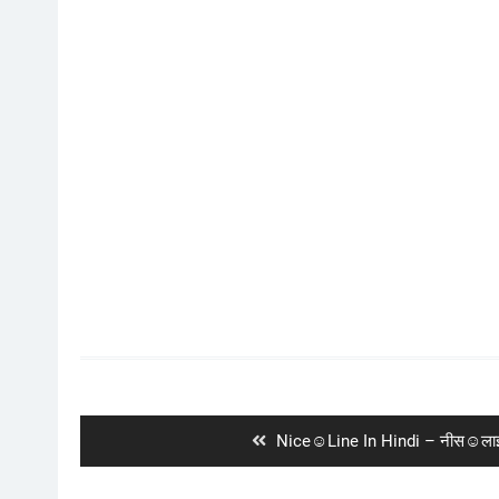
Post
navigation
Previous
Nice☺️Line In Hindi – नीस☺️लाइन
post: