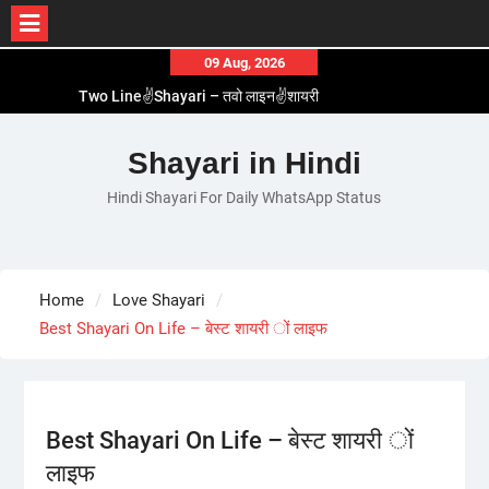
Skip
09 Aug, 2026
to
Two Line✌️Shayari – तवो लाइन✌️शायरी
content
Love😓Lines In Hindi – लव😓लाइन्स इन हिंदी
Romantic Love😽Status – रोमांटिक लव😽स्टेटस
Shayari in Hindi
Love🥳Poetry In Hindi – लव🥳पोएट्री इन हिंदी
Hindi Shayari For Daily WhatsApp Status
1 Line☝️Shayari In Hindi – १ लाइन☝️शायरी इन हिंदी
Home
Love Shayari
Best Shayari On Life – बेस्ट शायरी ों लाइफ
Best Shayari On Life – बेस्ट शायरी ों
लाइफ