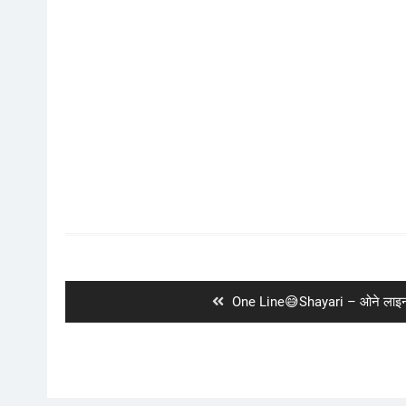
Post
navigation
Previous
One Line😅Shayari – ओने लाइ
post: