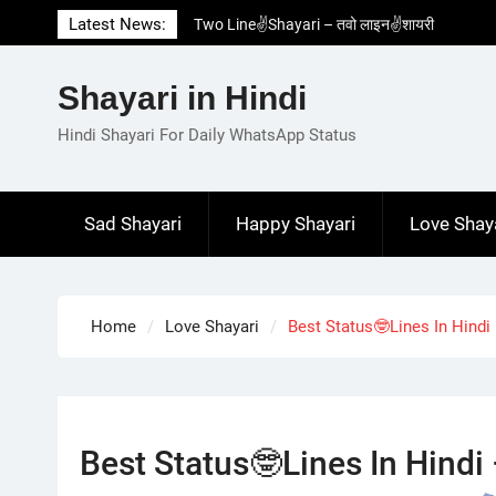
Skip
Latest News:
Two Line✌️Shayari – तवो लाइन✌️शायरी
to
Love😓Lines In Hindi – लव😓लाइन्स इन हिंदी
content
Romantic Love😽Status – रोमांटिक लव😽स्टेटस
Shayari in Hindi
Love🥳Poetry In Hindi – लव🥳पोएट्री इन हिंदी
1 Line☝️Shayari In Hindi – १ लाइन☝️शायरी इन
Hindi Shayari For Daily WhatsApp Status
हिंदी
Sad Shayari
Happy Shayari
Love Shay
Home
Love Shayari
Best Status🤓Lines In Hindi – 
Best Status🤓Lines In Hindi – ब