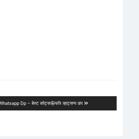
atsapp Dp – बेस्ट कोट्स🤪फॉर व्हाट्सप्प डप