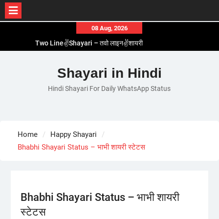
Skip
08 Aug, 2026
to
Two Line✌️Shayari – तवो लाइन✌️शायरी
content
Love😓Lines In Hindi – लव😓लाइन्स इन हिंदी
Romantic Love😽Status – रोमांटिक लव😽स्टेटस
Shayari in Hindi
Love🥳Poetry In Hindi – लव🥳पोएट्री इन हिंदी
Hindi Shayari For Daily WhatsApp Status
1 Line☝️Shayari In Hindi – १ लाइन☝️शायरी इन हिंदी
Home
Happy Shayari
Bhabhi Shayari Status – भाभी शायरी स्टेटस
Bhabhi Shayari Status – भाभी शायरी
स्टेटस