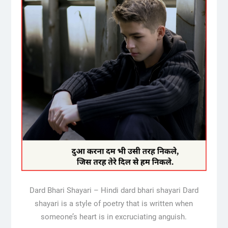
Dard Bhari Shayari – Hindi dard bhari shayari Dard
shayari is a style of poetry that is written when
someone’s heart is in excruciating anguish.