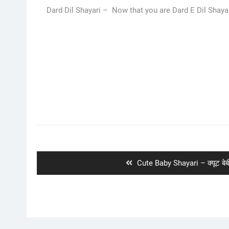
Dard Dil Shayari – Now that you are Dard E Dil Shayari
Post
navigation
Previous
Cute Baby Shayari – क्यूट बेब
post: