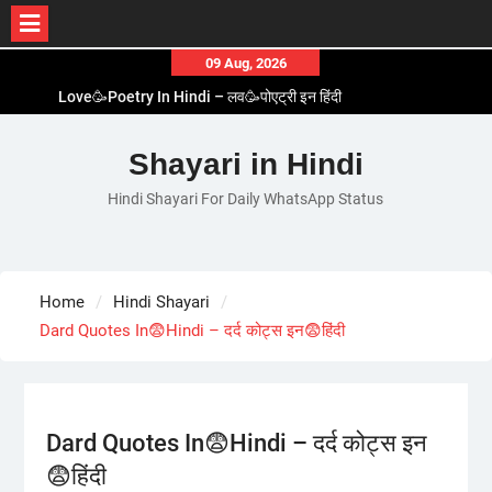
Skip
09 Aug, 2026
to
Love🥳Poetry In Hindi – लव🥳पोएट्री इन हिंदी
content
1 Line☝️Shayari In Hindi – १ लाइन☝️शायरी इन हिंदी
Two Line✌️Shayari – तवो लाइन✌️शायरी
Shayari in Hindi
Love😓Lines In Hindi – लव😓लाइन्स इन हिंदी
Hindi Shayari For Daily WhatsApp Status
Romantic Love😽Status – रोमांटिक लव😽स्टेटस
Home
Hindi Shayari
Dard Quotes In😨Hindi – दर्द कोट्स इन😨हिंदी
Dard Quotes In😨Hindi – दर्द कोट्स इन
😨हिंदी