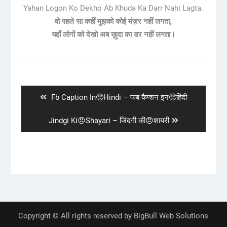
Yahan Logon Ko Dekho Ab Khuda Ka Darr Nahi Lagta.
वो पहले सा कहीं मुझको कोई मंज़र नहीं लगता,
यहाँ लोगों को देखो अब ख़ुदा का डर नहीं लगता।
Post
navigation
Previous
Fb Caption In🥺Hindi – फब कैप्शन इन🥺हिंदी
post:
Next
Jindgi Ki😠Shayari – जिंदगी की😠शायरी
post:
Copyright © All rights reserved by BigBull Web Solutions