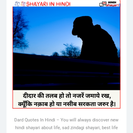
Dard Quotes In Hindi – You will always discover new
hindi shayari about life, sad zindagi shayari, best life