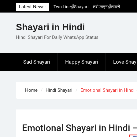
Skip
Latest News:
Two Line✌️Shayari – तवो लाइन✌️शायरी
to
Love😓Lines In Hindi – लव😓लाइन्स इन हिंदी
content
Romantic Love😽Status – रोमांटिक लव😽स्टेटस
Shayari in Hindi
Love🥳Poetry In Hindi – लव🥳पोएट्री इन हिंदी
1 Line☝️Shayari In Hindi – १ लाइन☝️शायरी इन
Hindi Shayari For Daily WhatsApp Status
हिंदी
Sad Shayari
Happy Shayari
Love Shay
Home
Hindi Shayari
Emotional Shayari in Hindi – इ
Emotional Shayari in Hindi – इ