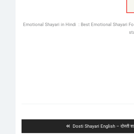
Emotional Shayari in Hindi : Best Emotional Shayari For
st
Post
navigation
Previous
Dosti Shayari English – दोस्ती शाय
post: