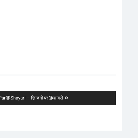
Par😞Shayari – ज़िन्दगी पर😞शायरी