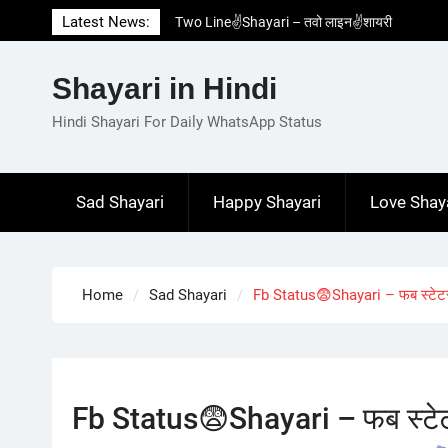
Skip
Latest News:
Two Line✌️Shayari – तवो लाइन✌️शायरी
to
Love😓Lines In Hindi – लव😓लाइन्स इन हिंदी
content
Romantic Love😽Status – रोमांटिक लव😽स्टेटस
Shayari in Hindi
Love🥳Poetry In Hindi – लव🥳पोएट्री इन हिंदी
1 Line☝️Shayari In Hindi – १ लाइन☝️शायरी इन
Hindi Shayari For Daily WhatsApp Status
हिंदी
Sad Shayari
Happy Shayari
Love Shay
Home
Sad Shayari
Fb Status😨Shayari – फब स्टे
Fb Status😨Shayari – फब स्ट