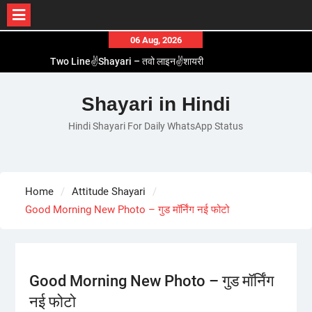
Skip
06 Aug, 2026
to
Two Line✌️Shayari – तवो लाइन✌️शायरी
content
Love😓Lines In Hindi – लव😓लाइन्स इन हिंदी
Romantic Love😽Status – रोमांटिक लव😽स्टेटस
Shayari in Hindi
Love🥳Poetry In Hindi – लव🥳पोएट्री इन हिंदी
Hindi Shayari For Daily WhatsApp Status
1 Line☝️Shayari In Hindi – १ लाइन☝️शायरी इन हिंदी
Home
Attitude Shayari
Good Morning New Photo – गुड मॉर्निंग नई फोटो
Good Morning New Photo – गुड मॉर्निंग
नई फोटो