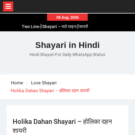
Skip
08 Aug, 2026
to
Two Line✌️Shayari – तवो लाइन✌️शायरी
content
Love😓Lines In Hindi – लव😓लाइन्स इन हिंदी
Romantic Love😽Status – रोमांटिक लव😽स्टेटस
Shayari in Hindi
Love🥳Poetry In Hindi – लव🥳पोएट्री इन हिंदी
Hindi Shayari For Daily WhatsApp Status
1 Line☝️Shayari In Hindi – १ लाइन☝️शायरी इन हिंदी
Home
Love Shayari
Holika Dahan Shayari – होलिका दहन शायरी
Holika Dahan Shayari – होलिका दहन
शायरी