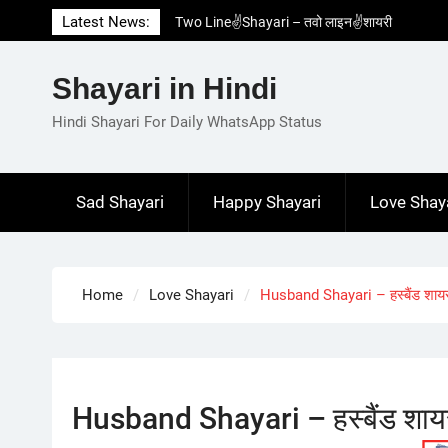
Skip
Latest News:
Two Line✌️Shayari – तवो लाइन✌️शायरी
to
Love😓Lines In Hindi – लव😓लाइन्स इन हिंदी
content
Romantic Love😽Status – रोमांटिक लव😽स्टेटस
Shayari in Hindi
Love🥳Poetry In Hindi – लव🥳पोएट्री इन हिंदी
1 Line☝️Shayari In Hindi – १ लाइन☝️शायरी इन
Hindi Shayari For Daily WhatsApp Status
हिंदी
Sad Shayari
Happy Shayari
Love Shay
Home
Love Shayari
Husband Shayari – हस्बैंड शाय
Husband Shayari – हस्बैंड शाय