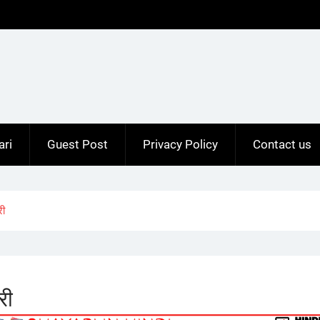
ari
Guest Post
Privacy Policy
Contact us
री
री