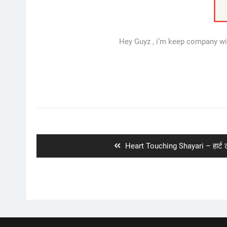
Hey Guyz , i’m keep company wit
Post
navigation
Previous
Heart Touching Shayari – हार्ट ट
post: