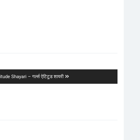
itude Shayari – गर्ल्स ऐटिटूड शायरी