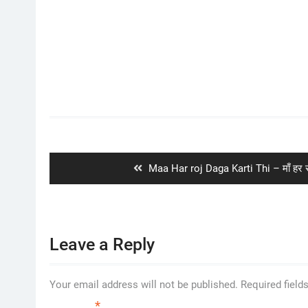
Post
navigation
Previous
Maa Har roj Daga Karti Thi – माँ हर र
post:
Leave a Reply
Your email address will not be published.
Required field
*