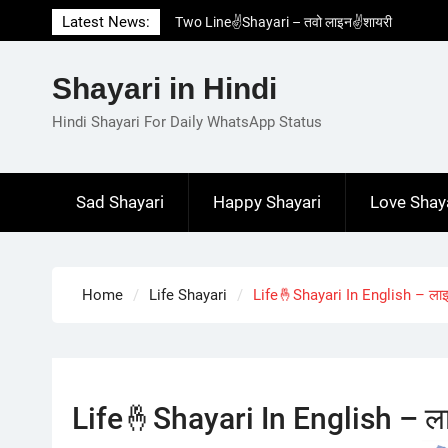
Skip
Latest News:
Two Line✌️Shayari – तवो लाइन✌️शायरी
to
Love😓Lines In Hindi – लव😓लाइन्स इन हिंदी
content
Romantic Love😽Status – रोमांटिक लव😽स्टेटस
Shayari in Hindi
Love🥳Poetry In Hindi – लव🥳पोएट्री इन हिंदी
1 Line☝️Shayari In Hindi – १ लाइन☝️शायरी इन
Hindi Shayari For Daily WhatsApp Status
हिंदी
Sad Shayari
Happy Shayari
Love Shay
Home
Life Shayari
Life🤞Shayari In English – लाइ
Life🤞Shayari In English – ला