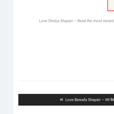
Love Dhoka Shayari – Read the most recent s
Post
navigation
Previous
Love Bewafa Shayari – लव बेव
post: