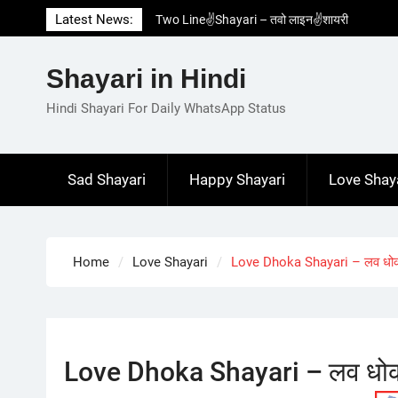
Skip
Latest News:
Two Line✌️Shayari – तवो लाइन✌️शायरी
to
Love😓Lines In Hindi – लव😓लाइन्स इन हिंदी
content
Romantic Love😽Status – रोमांटिक लव😽स्टेटस
Shayari in Hindi
Love🥳Poetry In Hindi – लव🥳पोएट्री इन हिंदी
1 Line☝️Shayari In Hindi – १ लाइन☝️शायरी इन
Hindi Shayari For Daily WhatsApp Status
हिंदी
Sad Shayari
Happy Shayari
Love Shay
Home
Love Shayari
Love Dhoka Shayari – लव धोक
Love Dhoka Shayari – लव धोक