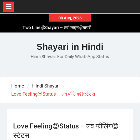
Skip
08 Aug, 2026
to
Two Line✌️Shayari – तवो लाइन✌️शायरी
content
Love😓Lines In Hindi – लव😓लाइन्स इन हिंदी
Romantic Love😽Status – रोमांटिक लव😽स्टेटस
Shayari in Hindi
Love🥳Poetry In Hindi – लव🥳पोएट्री इन हिंदी
Hindi Shayari For Daily WhatsApp Status
1 Line☝️Shayari In Hindi – १ लाइन☝️शायरी इन हिंदी
Home
Hindi Shayari
Love Feeling😍Status – लव फीलिंग😍स्टेटस
Love Feeling😍Status – लव फीलिंग😍
स्टेटस