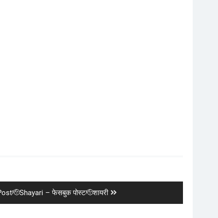
st🫡Shayari – फेसबुक पोस्ट🫡शायरी