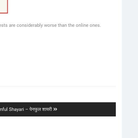
tests are considerably worse than the online ones.
xt
nful Shayari – पेनफुल शायरी
t: