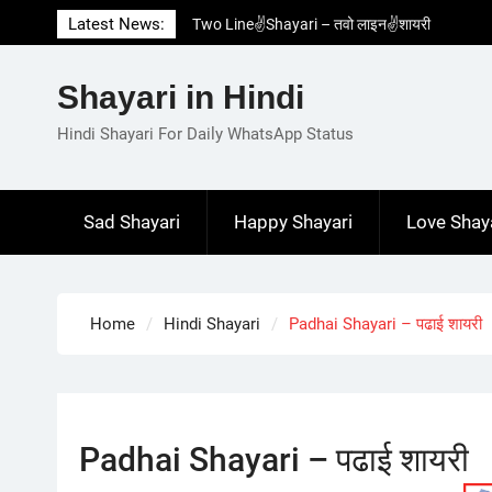
Skip
Latest News:
Two Line✌️Shayari – तवो लाइन✌️शायरी
to
Love😓Lines In Hindi – लव😓लाइन्स इन हिंदी
content
Romantic Love😽Status – रोमांटिक लव😽स्टेटस
Shayari in Hindi
Love🥳Poetry In Hindi – लव🥳पोएट्री इन हिंदी
1 Line☝️Shayari In Hindi – १ लाइन☝️शायरी इन
Hindi Shayari For Daily WhatsApp Status
हिंदी
Sad Shayari
Happy Shayari
Love Shay
Home
Hindi Shayari
Padhai Shayari – पढाई शायरी
Padhai Shayari – पढाई शायरी