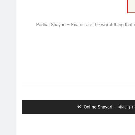
Padhai Shayari – Exams are the worst thing that c
Post
navigation
Previous
Online Shayari – ऑनलाइन 
post: