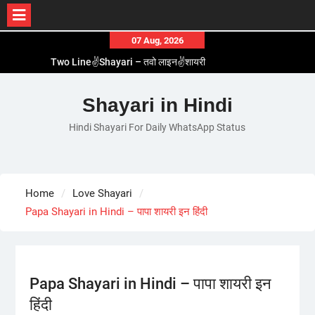
Skip
07 Aug, 2026
to
Two Line✌️Shayari – तवो लाइन✌️शायरी
content
Love😓Lines In Hindi – लव😓लाइन्स इन हिंदी
Romantic Love😽Status – रोमांटिक लव😽स्टेटस
Shayari in Hindi
Love🥳Poetry In Hindi – लव🥳पोएट्री इन हिंदी
1 Line☝️Shayari In Hindi – १ लाइन☝️शायरी इन हिंदी
Hindi Shayari For Daily WhatsApp Status
Home
Love Shayari
Papa Shayari in Hindi – पापा शायरी इन हिंदी
Papa Shayari in Hindi – पापा शायरी इन
हिंदी