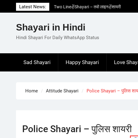
Skip
Latest News:
Two Line✌️Shayari – तवो लाइन✌️शायरी
to
Love😓Lines In Hindi – लव😓लाइन्स इन हिंदी
content
Romantic Love😽Status – रोमांटिक लव😽स्टेटस
Shayari in Hindi
Love🥳Poetry In Hindi – लव🥳पोएट्री इन हिंदी
1 Line☝️Shayari In Hindi – १ लाइन☝️शायरी इन
Hindi Shayari For Daily WhatsApp Status
हिंदी
Sad Shayari
Happy Shayari
Love Shay
Home
Attitude Shayari
Police Shayari – पुलिस शाय
Police Shayari – पुलिस शायरी