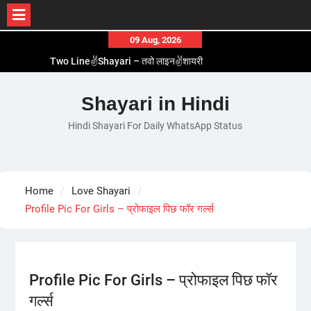
Skip
09 Aug, 2026
to
Two Line✌️Shayari – तवो लाइन✌️शायरी
content
Love😓Lines In Hindi – लव😓लाइन्स इन हिंदी
Romantic Love😽Status – रोमांटिक लव😽स्टेटस
Shayari in Hindi
Love🥳Poetry In Hindi – लव🥳पोएट्री इन हिंदी
Hindi Shayari For Daily WhatsApp Status
1 Line☝️Shayari In Hindi – १ लाइन☝️शायरी इन हिंदी
Home
Love Shayari
Profile Pic For Girls – प्रोफाइल पिछ फॉर गर्ल्स
Profile Pic For Girls – प्रोफाइल पिछ फॉर
गर्ल्स