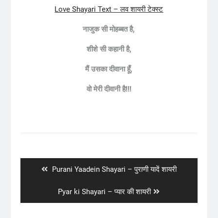
Love Shayari Text – लव शायरी टेक्स्ट
नाजुक
सी
मोहब्बत
है
,
शीशे
सी
कहानी
है
,
मैं
उसका
दीवाना
हूँ
,
वो
मेरी
दीवानी
है
!!!
Post
navigation
Previous
Purani Yaadein Shayari – पुराणी यादें शायरी
post:
Next
Pyar ki Shayari – प्यार की शायरी
post: