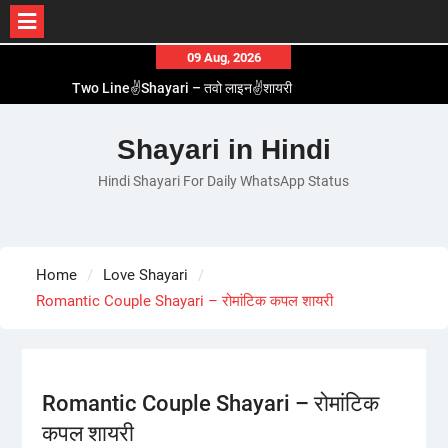
Skip
09 Aug, 2026
to
Two Line✌️Shayari – तवो लाइन✌️शायरी
content
Love😓Lines In Hindi – लव😓लाइन्स इन हिंदी
Romantic Love😽Status – रोमांटिक लव😽स्टेटस
Shayari in Hindi
Love🥳Poetry In Hindi – लव🥳पोएट्री इन हिंदी
Hindi Shayari For Daily WhatsApp Status
1 Line☝️Shayari In Hindi – १ लाइन☝️शायरी इन हिंदी
Home
Love Shayari
Romantic Couple Shayari – रोमांटिक कपल शायरी
Romantic Couple Shayari – रोमांटिक
कपल शायरी