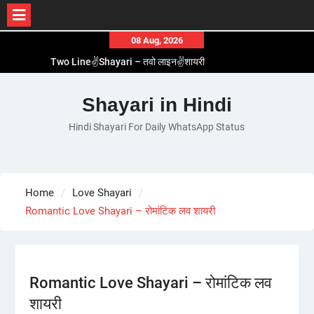
Skip
08 Aug, 2026
to
Two Line✌️Shayari – तवो लाइन✌️शायरी
content
Love😓Lines In Hindi – लव😓लाइन्स इन हिंदी
Romantic Love😽Status – रोमांटिक लव😽स्टेटस
Shayari in Hindi
Love🥳Poetry In Hindi – लव🥳पोएट्री इन हिंदी
Hindi Shayari For Daily WhatsApp Status
1 Line☝️Shayari In Hindi – १ लाइन☝️शायरी इन हिंदी
Home
Love Shayari
Romantic Love Shayari – रोमांटिक लव शायरी
Romantic Love Shayari – रोमांटिक लव
शायरी