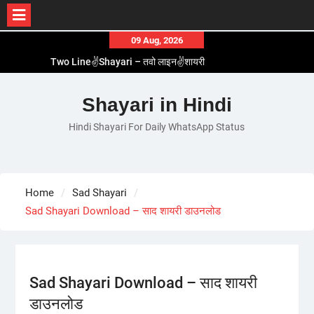
Skip
09 Aug, 2026
to
Two Line✌️Shayari – तवो लाइन✌️शायरी
content
Love😓Lines In Hindi – लव😓लाइन्स इन हिंदी
Romantic Love😽Status – रोमांटिक लव😽स्टेटस
Shayari in Hindi
Love🥳Poetry In Hindi – लव🥳पोएट्री इन हिंदी
Hindi Shayari For Daily WhatsApp Status
1 Line☝️Shayari In Hindi – १ लाइन☝️शायरी इन हिंदी
Home
Sad Shayari
Sad Shayari Download – साद शायरी डाउनलोड
Sad Shayari Download – साद शायरी
डाउनलोड