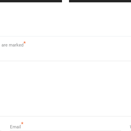
post:
*
s are marked
*
Email