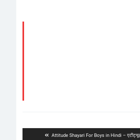
Post
navigation
Previous
Attitude Shayari For Boys in Hindi – एटीट्यूड 