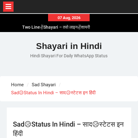
Skip
07 Aug, 2026
to
Two Line✌️Shayari – तवो लाइन✌️शायरी
content
Love😓Lines In Hindi – लव😓लाइन्स इन हिंदी
Romantic Love😽Status – रोमांटिक लव😽स्टेटस
Shayari in Hindi
Love🥳Poetry In Hindi – लव🥳पोएट्री इन हिंदी
Hindi Shayari For Daily WhatsApp Status
1 Line☝️Shayari In Hindi – १ लाइन☝️शायरी इन हिंदी
Home
Sad Shayari
Sad😥Status In Hindi – साद😥स्टेटस इन हिंदी
Sad😥Status In Hindi – साद😥स्टेटस इन
हिंदी