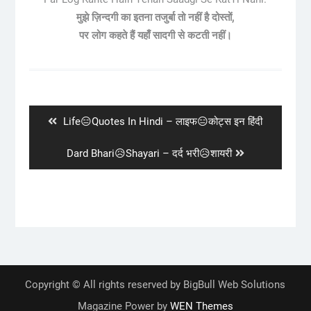
मुझे ज़िन्दगी का इतना तजुर्बा तो नहीं है दोस्तों,
पर लोग कहते हैं यहाँ सादगी से कटती नहीं।
Post
navigation
Previous
Life😑Quotes In Hindi – लाइफ😑कोट्स इन हिंदी
post:
Next
Dard Bhari😥Shayari – दर्द भरी😥शायरी
post:
Copyright © All rights reserved by BigBull Web Solutions
Magazine Power by
WEN Themes