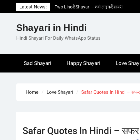
Skip
Latest News:
Two Line✌️Shayari – तवो लाइन✌️शायरी
to
Love😓Lines In Hindi – लव😓लाइन्स इन हिंदी
content
Romantic Love😽Status – रोमांटिक लव😽स्टेटस
Shayari in Hindi
Love🥳Poetry In Hindi – लव🥳पोएट्री इन हिंदी
1 Line☝️Shayari In Hindi – १ लाइन☝️शायरी इन
Hindi Shayari For Daily WhatsApp Status
हिंदी
Sad Shayari
Happy Shayari
Love Shay
Home
Love Shayari
Safar Quotes In Hindi – सफर क
Safar Quotes In Hindi – सफर क