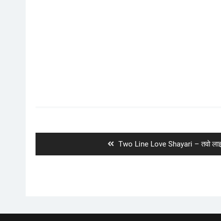
Post
navigation
Previous
Two Line Love Shayari – तवो लाइ
post: