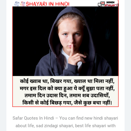
Safar Quotes In Hindi – You can find new hindi shayari
about life, sad zindagi shayari, best life shayari with