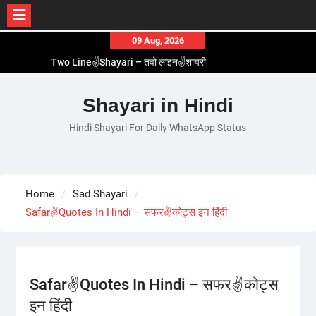
Skip
09 Aug, 2026
to
Two Line✌️Shayari – तवो लाइन✌️शायरी
content
Love😓Lines In Hindi – लव😓लाइन्स इन हिंदी
Romantic Love😽Status – रोमांटिक लव😽स्टेटस
Shayari in Hindi
Love🥳Poetry In Hindi – लव🥳पोएट्री इन हिंदी
Hindi Shayari For Daily WhatsApp Status
1 Line☝️Shayari In Hindi – १ लाइन☝️शायरी इन हिंदी
Home
Sad Shayari
Safar✌️Quotes In Hindi – सफर✌️कोट्स इन हिंदी
Safar✌️Quotes In Hindi – सफर✌️कोट्स
इन हिंदी