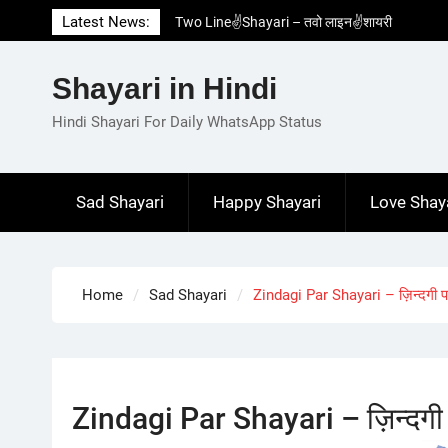
Skip
Latest News:
Two Line✌️Shayari – तवो लाइन✌️शायरी
to
Love😓Lines In Hindi – लव😓लाइन्स इन हिंदी
content
Romantic Love😽Status – रोमांटिक लव😽स्टेटस
Shayari in Hindi
Love🥳Poetry In Hindi – लव🥳पोएट्री इन हिंदी
1 Line☝️Shayari In Hindi – १ लाइन☝️शायरी इन
Hindi Shayari For Daily WhatsApp Status
हिंदी
Sad Shayari
Happy Shayari
Love Shay
Home
Sad Shayari
Zindagi Par Shayari – ज़िन्दगी प
Zindagi Par Shayari – ज़िन्दगी 