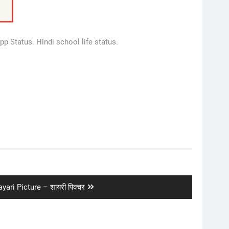
p Status. Hindi school life status.
xt
yari Picture – शायरी पिक्चर
t: