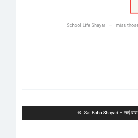
School Life Shayari – I miss those
Post
navigation
Previous
Sai Baba Shayari – साई बाबा
post: