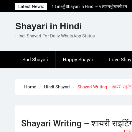
Skip
Latest News:
1 Line☝️Shayari In Hindi – १ लाइन☝️शायरी इन
to
हिंदी
content
Two Line✌️Shayari – तवो लाइन✌️शायरी
Shayari in Hindi
Love😓Lines In Hindi – लव😓लाइन्स इन हिंदी
Romantic Love😽Status – रोमांटिक लव😽स्टेटस
Hindi Shayari For Daily WhatsApp Status
Love🥳Poetry In Hindi – लव🥳पोएट्री इन हिंदी
Sad Shayari
Happy Shayari
Love Shay
Home
Hindi Shayari
Shayari Writing – शायरी राइटिं
Shayari Writing – शायरी राइटिं