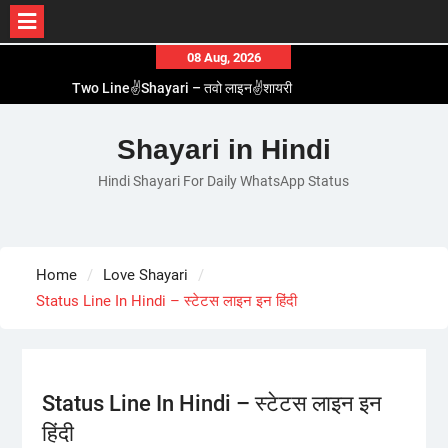
Skip
08 Aug, 2026
to
Two Line✌️Shayari – तवो लाइन✌️शायरी
content
Love😓Lines In Hindi – लव😓लाइन्स इन हिंदी
Romantic Love😽Status – रोमांटिक लव😽स्टेटस
Shayari in Hindi
Love🥳Poetry In Hindi – लव🥳पोएट्री इन हिंदी
Hindi Shayari For Daily WhatsApp Status
1 Line☝️Shayari In Hindi – १ लाइन☝️शायरी इन हिंदी
Home
Love Shayari
Status Line In Hindi – स्टेटस लाइन इन हिंदी
Status Line In Hindi – स्टेटस लाइन इन
हिंदी