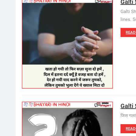
Galti 
Galti S
lines. S
READ
Galti 
जिस गलती
READ