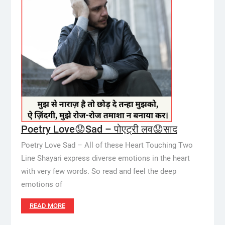
Poetry Love😟Sad – पोएट्री लव😟साद
Poetry Love Sad – All of these Heart Touching Two
Line Shayari express diverse emotions in the heart
with very few words. So read and feel the deep
emotions of
READ MORE