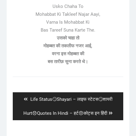
Usko Chaha To
Mohabbat Ki Takleef Najar Aayi,
Varna Is Mohabbat Ki
Bas Tareef Suna Karte The.
उसको चाहा तो
मोहब्बत की तकलीफ नजर आई,
वरना इस मोहब्बत की
बस तारीफ़ सुना करते थे।
Post
navigation
Previous
Life Status🙄Shayari – लाइफ स्टेटस🙄शायरी
post:
Next
Hurt😞Quotes In Hindi – हर्ट😞कोट्स इन हिंदी
post: