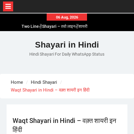
Skip
06 Aug, 2026
to
Two Line✌️Shayari – तवो लाइन✌️शायरी
content
Love😓Lines In Hindi – लव😓लाइन्स इन हिंदी
Romantic Love😽Status – रोमांटिक लव😽स्टेटस
Shayari in Hindi
Love🥳Poetry In Hindi – लव🥳पोएट्री इन हिंदी
Hindi Shayari For Daily WhatsApp Status
1 Line☝️Shayari In Hindi – १ लाइन☝️शायरी इन हिंदी
Home
Hindi Shayari
Waqt Shayari in Hindi – वक़्त शायरी इन हिंदी
Waqt Shayari in Hindi – वक़्त शायरी इन
हिंदी