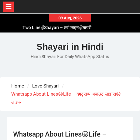
Skip
09 Aug, 2026
to
Two Line✌️Shayari – तवो लाइन✌️शायरी
content
Love😓Lines In Hindi – लव😓लाइन्स इन हिंदी
Romantic Love😽Status – रोमांटिक लव😽स्टेटस
Shayari in Hindi
Love🥳Poetry In Hindi – लव🥳पोएट्री इन हिंदी
Hindi Shayari For Daily WhatsApp Status
1 Line☝️Shayari In Hindi – १ लाइन☝️शायरी इन हिंदी
Home
Love Shayari
Whatsapp About Lines😛Life – व्हाट्सप्प अबाउट लाइन्स😛
लाइफ
Whatsapp About Lines😛Life –