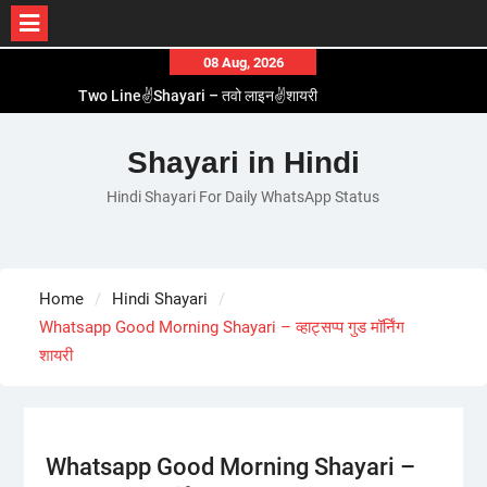
Skip
08 Aug, 2026
to
Two Line✌️Shayari – तवो लाइन✌️शायरी
content
Love😓Lines In Hindi – लव😓लाइन्स इन हिंदी
Romantic Love😽Status – रोमांटिक लव😽स्टेटस
Shayari in Hindi
Love🥳Poetry In Hindi – लव🥳पोएट्री इन हिंदी
Hindi Shayari For Daily WhatsApp Status
1 Line☝️Shayari In Hindi – १ लाइन☝️शायरी इन हिंदी
Home
Hindi Shayari
Whatsapp Good Morning Shayari – व्हाट्सप्प गुड मॉर्निंग
शायरी
Whatsapp Good Morning Shayari –