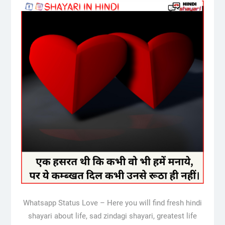
Whatsapp Status Love – Here you will find fresh hindi
shayari about life, sad zindagi shayari, greatest life