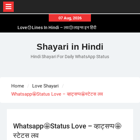
Skip
07 Aug, 2026
to
Love😓Lines In Hindi – लव😓लाइन्स इन हिंदी
content
Romantic Love😽Status – रोमांटिक लव😽स्टेटस
Love🥳Poetry In Hindi – लव🥳पोएट्री इन हिंदी
Shayari in Hindi
1 Line☝️Shayari In Hindi – १ लाइन☝️शायरी इन हिंदी
Hindi Shayari For Daily WhatsApp Status
Two Line✌️Shayari – तवो लाइन✌️शायरी
Home
Love Shayari
Whatsapp🤩Status Love – व्हाट्सप्प🤩स्टेटस लव
Whatsapp🤩Status Love – व्हाट्सप्प🤩
स्टेटस लव