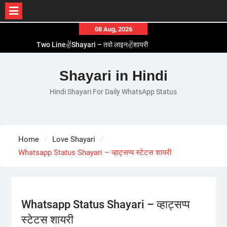
Skip
08 Aug, 2026
to
Two Line✌️Shayari – तवो लाइन✌️शायरी
content
Love😓Lines In Hindi – लव😓लाइन्स इन हिंदी
Romantic Love😽Status – रोमांटिक लव😽स्टेटस
Shayari in Hindi
Love🥳Poetry In Hindi – लव🥳पोएट्री इन हिंदी
Hindi Shayari For Daily WhatsApp Status
1 Line☝️Shayari In Hindi – १ लाइन☝️शायरी इन हिंदी
Home
Love Shayari
Whatsapp Status Shayari – व्हाट्सप्प स्टेटस शायरी
Whatsapp Status Shayari – व्हाट्सप्प
स्टेटस शायरी