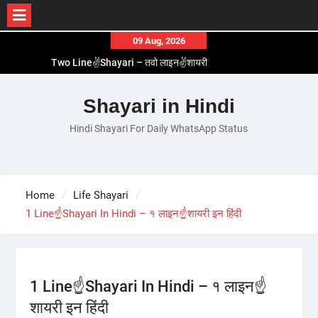
Skip
09 Aug, 2026
Two Line✌️Shayari – तवो लाइन✌️शायरी
to
Love😓Lines In Hindi – लव😓लाइन्स इन हिंदी
content
Romantic Love😽Status – रोमांटिक लव😽स्टेटस
Shayari in Hindi
Love🥳Poetry In Hindi – लव🥳पोएट्री इन हिंदी
1 Line☝️Shayari In Hindi – १ लाइन☝️शायरी इन हिंदी
Hindi Shayari For Daily WhatsApp Status
Home
Life Shayari
1 Line☝️Shayari In Hindi – १ लाइन☝️शायरी इन हिंदी
1 Line☝️Shayari In Hindi – १ लाइन☝️
शायरी इन हिंदी